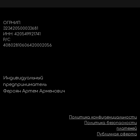
ОГРНИП:
323420500033681
ИНН: 420549921741
Р/С:
40802810606420002056
Индивидуальный
предприниматель
Фероян Артем Арменович
Политика конфиденциальности
Политика безопасности
платежей
Публичная оферта