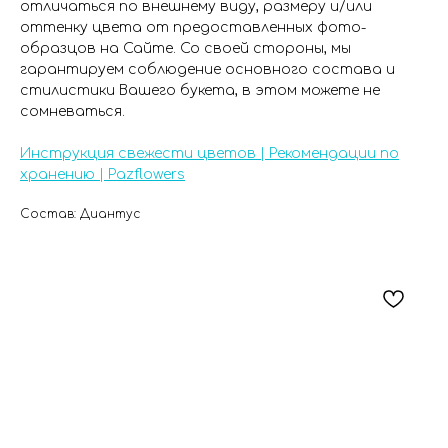
отличаться по внешнему виду, размеру и/или
оттенку цвета от предоставленных фото-
образцов на Сайте. Со своей стороны, мы
гарантируем соблюдение основного состава и
стилистики Вашего букета, в этом можете не
сомневаться.
Инструкция свежести цветов | Рекомендации по
хранению | Pazflowers
Состав: Диантус
Плат