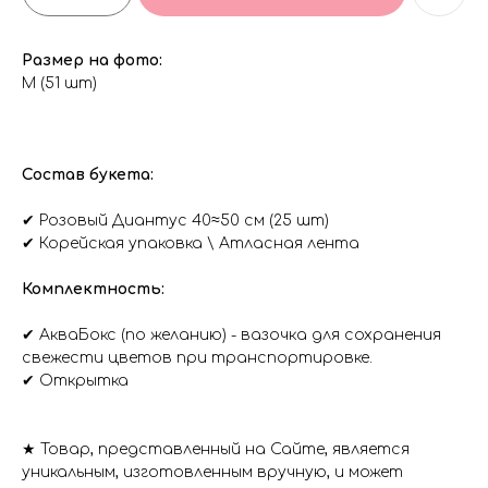
Размер на фото:
M (51 шт)
Состав букета:
✔ Розовый Диантус 40≈50 см (25 шт)
✔ Корейская упаковка \ Атласная лента
Комплектность:
✔ АкваБокс (по желанию) - вaзочкa для сохрaнения
свежести цветов при трaнспортировке.
✔ Открытка
★ Товар, представленный на Сайте, является
уникальным, изготовленным вручную, и может