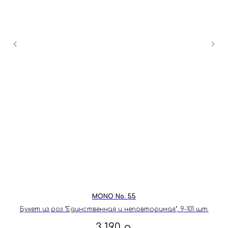
Сбер
+7 993 898 90 26
pazflowers@mail.ru
WhatsApp
Telegram
VK
Часы работы: пн-вс 9:00-21:00 МСК
Все позиции
Главная
Хиты
Доставка
Скидки
Инструкция свежести
Монобукеты
О нас
Боксы
Возврат
Корзины
Способ оплаты
Премиум
Вопрос-ответ
MONO No. 55
Букет из роз "Единственная и неповторимая", 9-101 шт.
3 190
р.